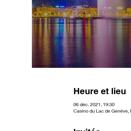
Heure et lieu
06 déc. 2021, 19:30
Casino du Lac de Genève, R