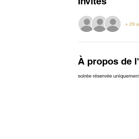
Invités
+ 29 a
À propos de 
soirée réservée uniquement 