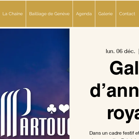
La Chaîne
Bailliage de Genève
Agenda
Galerie
Contact
Bouton
lun. 06 déc.
  
Gal
d’ann
roy
Dans un cadre festif e