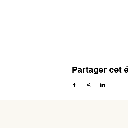
Partager cet