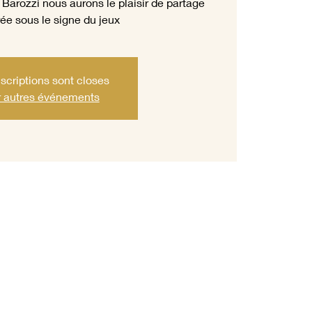
 Barozzi nous aurons le plaisir de partage
rée sous le signe du jeux
nscriptions sont closes
r autres événements