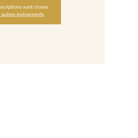
nscriptions sont closes
r autres événements