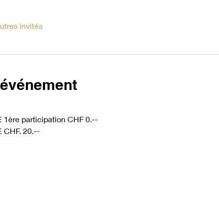
utres invités
l'événement
re participation CHF 0.--
CHF. 20.--