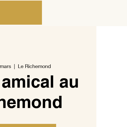
 mars
  |  
Le Richemond
 amical au
chemond