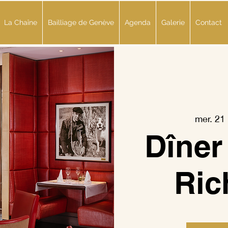
La Chaîne
Bailliage de Genève
Agenda
Galerie
Contact
Bouton
mer. 21
Dîner
Ri